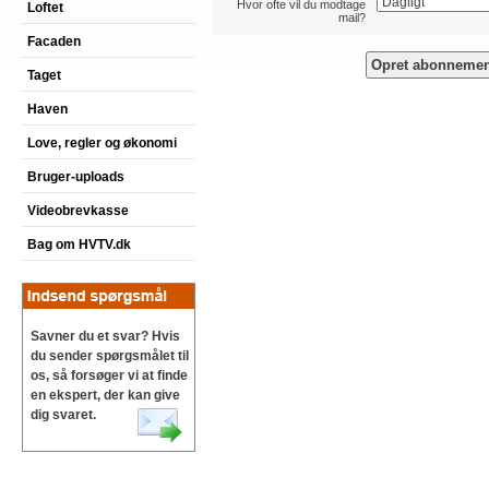
Hvor ofte vil du modtage
Loftet
mail?
Facaden
Taget
Haven
Love, regler og økonomi
Bruger-uploads
Videobrevkasse
Bag om HVTV.dk
Savner du et svar? Hvis
du sender spørgsmålet til
os, så forsøger vi at finde
en ekspert, der kan give
dig svaret.