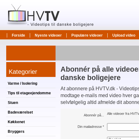
Forside
Nyeste videoer
Populære videoer
Upload video
Abonnér på alle videoer
Kategorier
danske boligejere
Varme / Isolering
At abonnere på HVTV.dk - Videotips t
Tips til etageejendomme
modtage e-mails med video hver gang
selvfølgelig altid afmelde dit abonn
Stuen
Badeværelset
Alle videoer fra HVTV.
Abonnér på...
Køkkenet
Din mailadresse
*
Bryggers