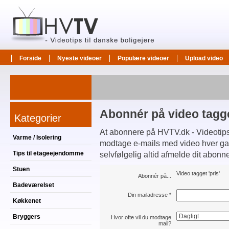
Forside
Nyeste videoer
Populære videoer
Upload video
Abonnér på video tagget
Kategorier
At abonnere på HVTV.dk - Videotips t
Varme / Isolering
modtage e-mails med video hver gang
Tips til etageejendomme
selvfølgelig altid afmelde dit abonn
Stuen
Video tagget 'pris'
Abonnér på...
Badeværelset
Din mailadresse
*
Køkkenet
Bryggers
Hvor ofte vil du modtage
mail?