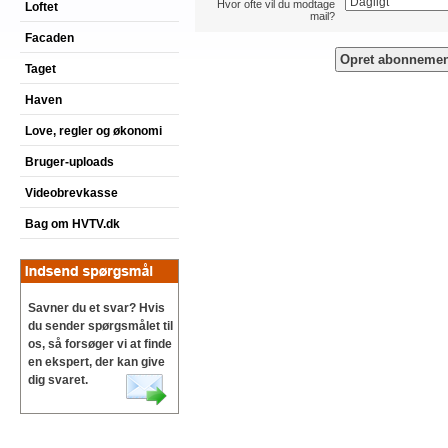
Hvor ofte vil du modtage
Loftet
mail?
Facaden
Taget
Haven
Love, regler og økonomi
Bruger-uploads
Videobrevkasse
Bag om HVTV.dk
Savner du et svar? Hvis
du sender spørgsmålet til
os, så forsøger vi at finde
en ekspert, der kan give
dig svaret.