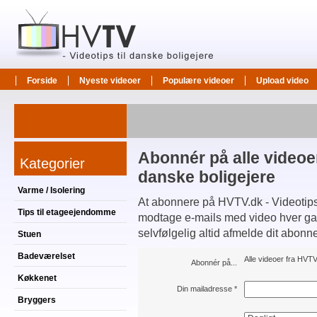
Forside
Nyeste videoer
Populære videoer
Upload video
Abonnér på alle videoer
Kategorier
danske boligejere
Varme / Isolering
At abonnere på HVTV.dk - Videotips t
Tips til etageejendomme
modtage e-mails med video hver gang
selvfølgelig altid afmelde dit abonn
Stuen
Badeværelset
Alle videoer fra HVTV.
Abonnér på...
Køkkenet
Din mailadresse
*
Bryggers