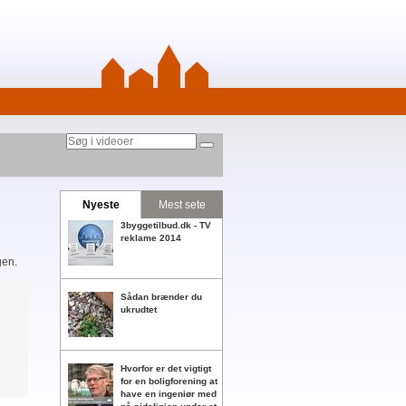
Nyeste
Mest sete
3byggetilbud.dk - TV
reklame 2014
gen.
Sådan brænder du
ukrudtet
Hvorfor er det vigtigt
for en boligforening at
have en ingeniør med