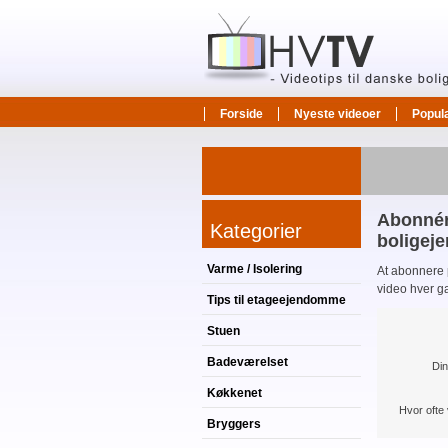
Forside
Nyeste videoer
Popul
Abonnér 
Kategorier
boligeje
Varme / Isolering
At abonnere 
video hver ga
Tips til etageejendomme
Stuen
Badeværelset
Din
Køkkenet
Hvor ofte
Bryggers