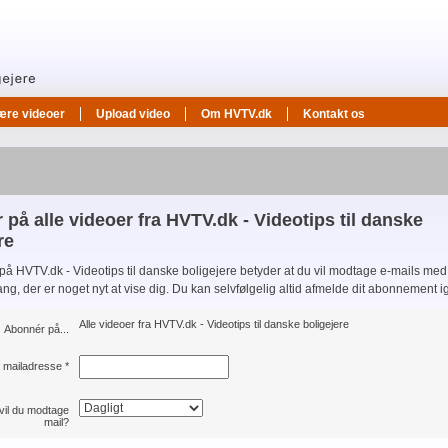
ære videoer
Upload video
Om HVTV.dk
Kontakt os
på alle videoer fra HVTV.dk - Videotips til danske
re
på HVTV.dk - Videotips til danske boligejere betyder at du vil modtage e-mails med
ng, der er noget nyt at vise dig. Du kan selvfølgelig altid afmelde dit abonnement i
Alle videoer fra HVTV.dk - Videotips til danske boligejere
Abonnér på...
 mailadresse
*
 vil du modtage
mail?