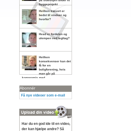
på sidelinjen under et
byggeprojekt
Hvilken træsort er
bedst til vinduer og
hvorfor?
Hvad er fordelen og
ulempen ved tegltag?
Hvilken
konsekvenser kan det
få for en
boligforening, hvis
man går på
kompromis med
vedligeholdelsen?
Abonnér
Få nye videoer som e-mail
Har du en god ide til en video,
der kan hjælpe andre? Så