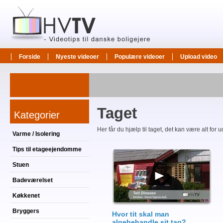
Forside
Nyeste videoer
Populære videoer
Upload video
Taget
Kategorier
Her får du hjælp til taget, det kan være alt for u
Varme / Isolering
Tips til etageejendomme
Stuen
Badeværelset
Køkkenet
Bryggers
Hvor tit skal man
algebehandle sit tag?