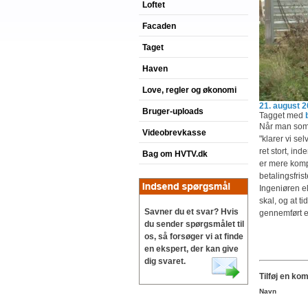
Loftet
Facaden
Taget
Haven
Love, regler og økonomi
21. august 
Bruger-uploads
Tagget med
Når man som 
Videobrevkasse
"klarer vi se
ret stort, in
Bag om HVTV.dk
er mere komp
betalingsfris
Ingeniøren el
skal, og at t
Savner du et svar? Hvis
gennemført e
du sender spørgsmålet til
os, så forsøger vi at finde
en ekspert, der kan give
dig svaret.
Tilføj en ko
Navn