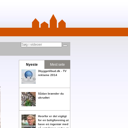
Nyeste
Mest sete
3byggetilbud.dk - TV
reklame 2014
Sådan brænder du
ukrudtet
Hvorfor er det vigtigt
for en boligforening at
have en ingeniør med