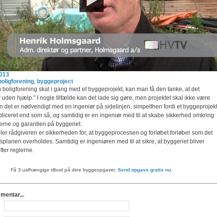
2013
boligforening
,
byggeproject
boligforening skal i gang med et byggeprojekt, kan man få den tanke, at det
lv uden hjælp." I nogle tilfælde kan det lade sig gøre, men projektet skal ikke være
den det er nødvendigt med en ingeniør på sidelinjen, simpelthen fordi et byggeprojek
liceret end som så, og samtidig er en ingeniør med til at skabe sikkerhed omkring
terne og garantien på byggeriet.
ler rådgiveren er sikkerheden for, at byggeprocessen og forløbet forløber som det
idsplanen overholdes. Samtidig er ingeniøren med til at sikre, at byggeriet bliver
fter reglerne.
Få 3 uafhængige tilbud på dine byggeopgaver.
Send opgave gratis nu
.
mmentar...