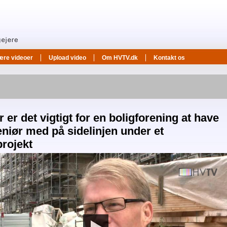
ære videoer
Upload video
Om HVTV.dk
Kontakt os
 er det vigtigt for en boligforening at have
eniør med på sidelinjen under et
rojekt