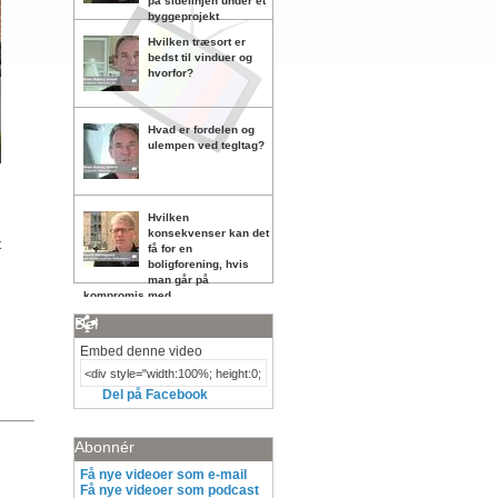
på sidelinjen under et
byggeprojekt
Hvilken træsort er
bedst til vinduer og
hvorfor?
Hvad er fordelen og
ulempen ved tegltag?
Hvilken
konsekvenser kan det
t
få for en
boligforening, hvis
man går på
kompromis med
vedligeholdelsen?
Del
Embed denne video
Del på Facebook
Abonnér
Få nye videoer som e-mail
Få nye videoer som podcast