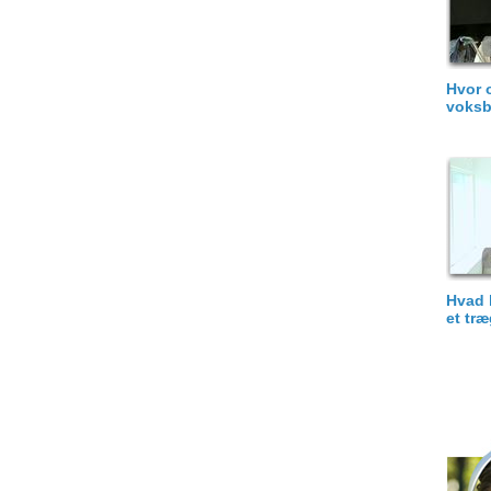
Hvor o
voksb
Hvad 
et tr