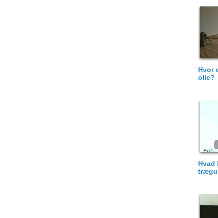
Hvor o
olie?
Hvad k
trægu