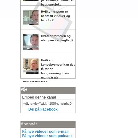
på sidelinjen under et
byggeprojekt
Hvilken træsort er
bedst til vinduer og
hvorfor?
Hvad er fordelen og
ulempen ved tegltag?
Hvilken
konsekvenser kan det
få for en
boligforening, hvis
man går på
kompromis med
vedligeholdelsen?
Del
Embed denne kanal
Del på Facebook
Abonnér
Få nye videoer som e-mail
Få nye videoer som podcast