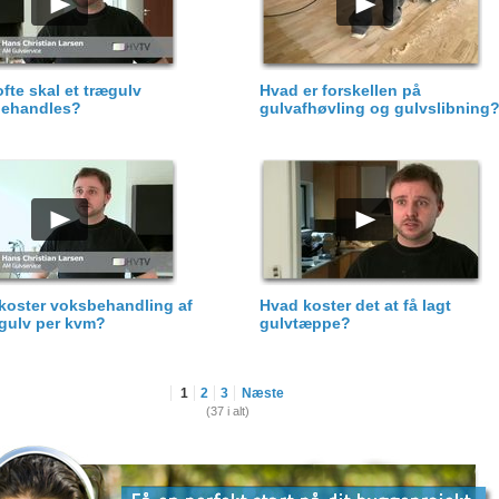
fte skal et trægulv
Hvad er forskellen på
ehandles?
gulvafhøvling og gulvslibning
koster voksbehandling af
Hvad koster det at få lagt
ægulv per kvm?
gulvtæppe?
1
2
3
Næste
(37 i alt)