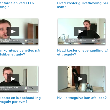
er fordelen ved LED-
Hvad koster gulvafhøvling per
ning?
kvm?
en korntype benyttes når
Hvad koster oliebehandling af
fsliber et gulv?
et trægulv?
koster en ludbehandling
Hvilke trægulve kan afslibes?
 trægulv per kvm?