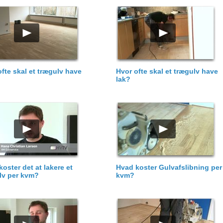
fte skal et trægulv have
Hvor ofte skal et trægulv have
lak?
oster det at lakere et
Hvad koster Gulvafslibning per
lv per kvm?
kvm?