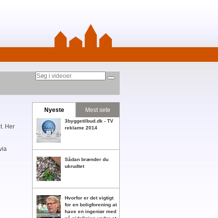
Nyeste
Mest sete
3byggetilbud.dk - TV
t. Her
reklame 2014
via
Sådan brænder du
ukrudtet
Hvorfor er det vigtigt
for en boligforening at
have en ingeniør med