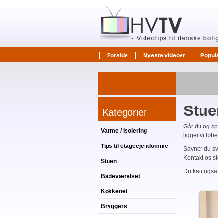
Forside
Nyeste videoer
Popul
Stue
Kategorier
Går du og spe
Varme / Isolering
ligger vi løb
Tips til etageejendomme
Savner du sv
Kontakt os sid
Stuen
Du kan ogs
Badeværelset
Køkkenet
Bryggers