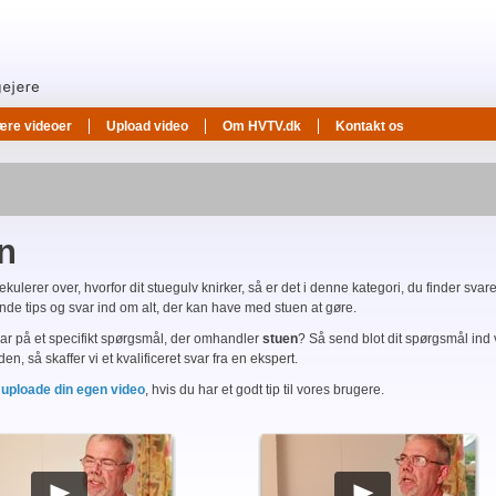
ære videoer
Upload video
Om HVTV.dk
Kontakt os
n
kulerer over, hvorfor dit stuegulv knirker, så er det i denne kategori, du finder svare
ende tips og svar ind om alt, der kan have med stuen at gøre.
ar på et specifikt spørgsmål, der omhandler
stuen
? Så send blot dit spørgsmål ind 
en, så skaffer vi et kvalificeret svar fra en ekspert.
å
uploade din egen video
, hvis du har et godt tip til vores brugere.