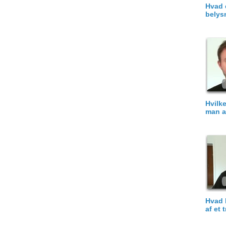
Hvad 
belys
Hvilk
man a
Hvad 
af et