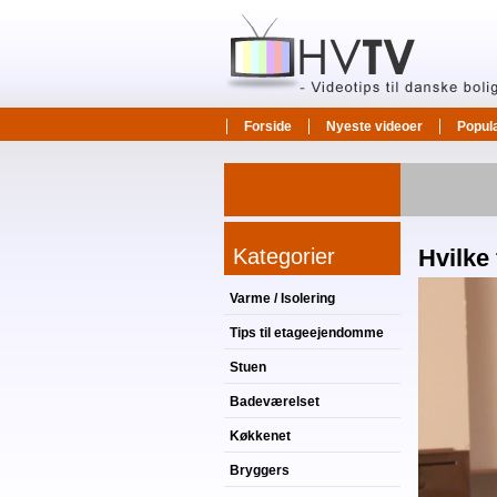
Forside
Nyeste videoer
Popul
Kategorier
Hvilke
Varme / Isolering
Tips til etageejendomme
Stuen
Badeværelset
Køkkenet
Bryggers