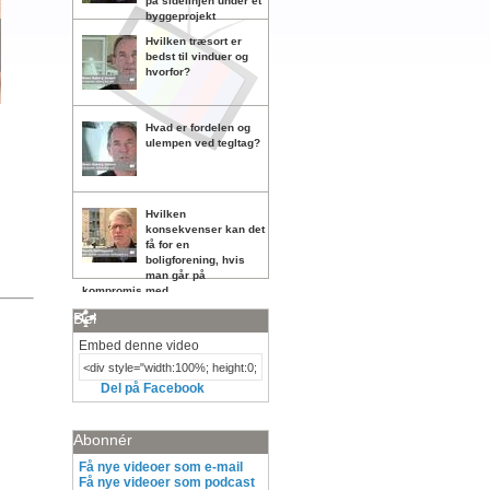
på sidelinjen under et
byggeprojekt
Hvilken træsort er
bedst til vinduer og
hvorfor?
Hvad er fordelen og
ulempen ved tegltag?
Hvilken
konsekvenser kan det
få for en
boligforening, hvis
man går på
kompromis med
vedligeholdelsen?
Del
Embed denne video
Del på Facebook
Abonnér
Få nye videoer som e-mail
Få nye videoer som podcast