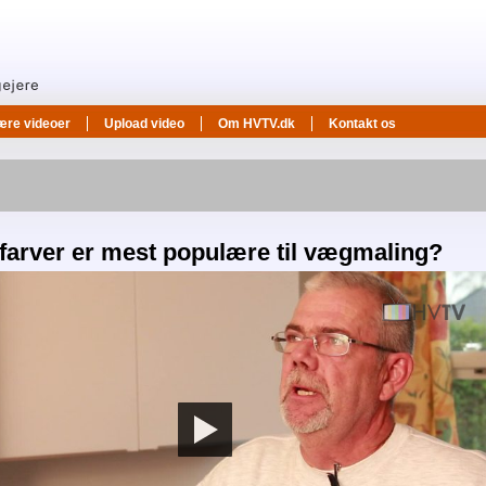
ære videoer
Upload video
Om HVTV.dk
Kontakt os
 farver er mest populære til vægmaling?