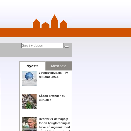
Nyeste
Mest sete
3byggetilbud.dk - TV
reklame 2014
Sådan brænder du
ukrudtet
Hvorfor er det vigtigt
for en boligforening at
have en ingeniør med