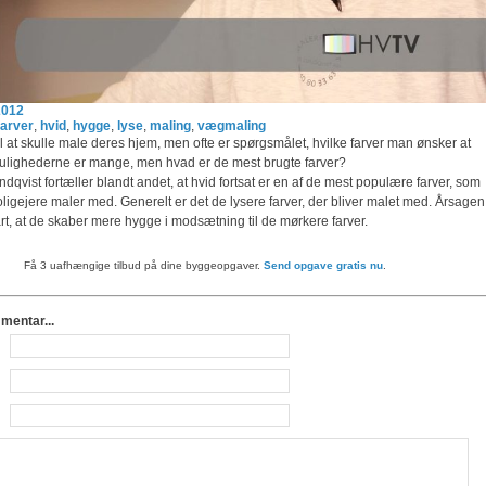
2012
farver
,
hvid
,
hygge
,
lyse
,
maling
,
vægmaling
il at skulle male deres hjem, men ofte er spørgsmålet, hvilke farver man ønsker at
lighederne er mange, men hvad er de mest brugte farver?
dqvist fortæller blandt andet, at hvid fortsat er en af de mest populære farver, som
igejere maler med. Generelt er det de lysere farver, der bliver malet med. Årsagen
rt, at de skaber mere hygge i modsætning til de mørkere farver.
Få 3 uafhængige tilbud på dine byggeopgaver.
Send opgave gratis nu
.
mmentar...