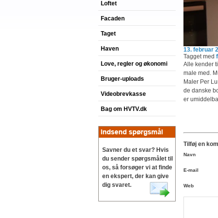
Loftet
Facaden
Taget
Haven
13. februar 
Tagget med
Love, regler og økonomi
Alle kender t
male med. Mu
Bruger-uploads
Maler Per Lun
de danske bol
Videobrevkasse
er umiddelba
Bag om HVTV.dk
Tilføj en ko
Savner du et svar? Hvis
Navn
du sender spørgsmålet til
os, så forsøger vi at finde
E-mail
en ekspert, der kan give
dig svaret.
Web