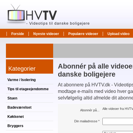
Forside
Nyeste videoer
Populære videoer
Upload video
Abonnér på alle videoer
Kategorier
danske boligejere
Varme / Isolering
At abonnere på HVTV.dk - Videotips t
Tips til etageejendomme
modtage e-mails med video hver gang
selvfølgelig altid afmelde dit abonn
Stuen
Badeværelset
Alle videoer fra HVTV.
Abonnér på...
Køkkenet
Din mailadresse
*
Bryggers