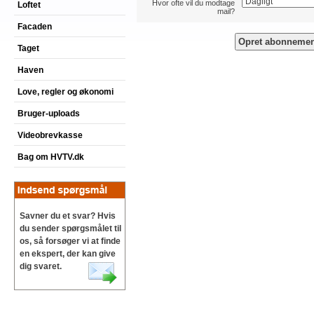
Hvor ofte vil du modtage
Loftet
mail?
Facaden
Taget
Haven
Love, regler og økonomi
Bruger-uploads
Videobrevkasse
Bag om HVTV.dk
Savner du et svar? Hvis
du sender spørgsmålet til
os, så forsøger vi at finde
en ekspert, der kan give
dig svaret.