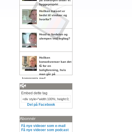
på sidelinjen under et
byggeprojekt
Hvilken træsort er
bedst til vinduer og
hvorfor?
Hvad er fordelen og
ulempen ved tegltag?
Hvilken
konsekvenser kan det
få for en
boligforening, hvis
man går på
kompromis med
vedligeholdelsen?
Del
Embed dette tag
Del på Facebook
Abonnér
Få nye videoer som e-mail
Få nye videoer som podcast