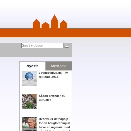
Nyeste
Mest sete
3byggetilbud.dk - TV
reklame 2014
Sådan brænder du
ukrudtet
Hvorfor er det vigtigt
for en boligforening at
have en ingeniør med