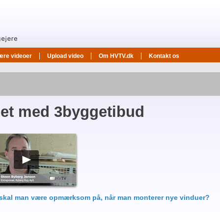
ære videoer
Upload video
Om HVTV.dk
Kontakt os
et med 3byggetibud
skal man være opmærksom på, når man monterer nye vinduer?