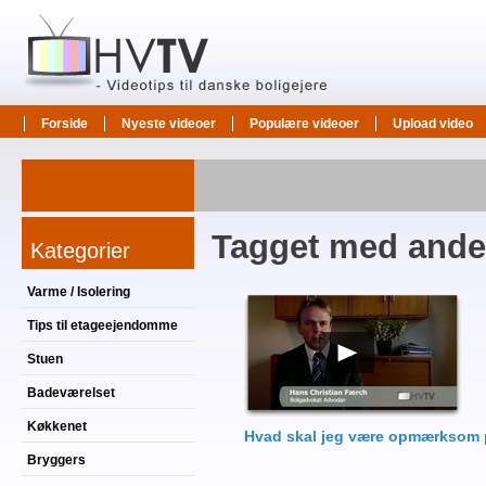
Forside
Nyeste videoer
Populære videoer
Upload video
Tagget med ande
Kategorier
Varme / Isolering
Tips til etageejendomme
Stuen
Badeværelset
Køkkenet
Hvad skal jeg være opmærksom på,
Bryggers