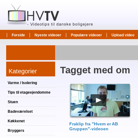
Forside
Nyeste videoer
Populære videoer
Upload video
Tagget med om
Kategorier
Varme / Isolering
Tips til etageejendomme
Stuen
Badeværelset
Køkkenet
Fraklip fra "Hvem er AB
Gruppen"-videoen
Bryggers