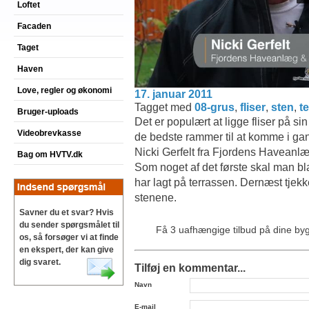
Loftet
Facaden
Taget
Haven
Love, regler og økonomi
17. januar 2011
Tagget med
08-grus
,
fliser
,
sten
,
t
Bruger-uploads
Det er populært at ligge fliser på 
Videobrevkasse
de bedste rammer til at komme i g
Nicki Gerfelt fra Fjordens Haveanlæ
Bag om HVTV.dk
Som noget af det første skal man bl
har lagt på terrassen. Dernæst tjekk
stenene.
Savner du et svar? Hvis
du sender spørgsmålet til
Få 3 uafhængige tilbud på dine b
os, så forsøger vi at finde
en ekspert, der kan give
dig svaret.
Tilføj en kommentar...
Navn
E-mail