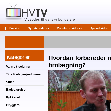
Forside
Nyeste videoer
Populære videoer
Upload video
Kategorier
Hvordan forbereder m
brolægning?
Varme / Isolering
Tips til etageejendomme
Stuen
Badeværelset
Køkkenet
Bryggers