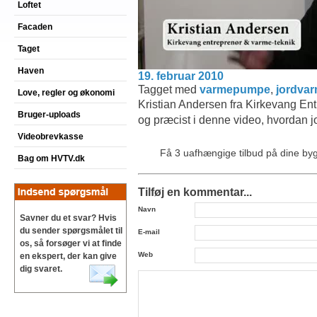
Loftet
Facaden
Taget
Haven
19. februar 2010
Tagget med
varmepumpe
,
jordva
Love, regler og økonomi
Kristian Andersen fra Kirkevang Ent
Bruger-uploads
og præcist i denne video, hvordan j
Videobrevkasse
Få 3 uafhængige tilbud på dine b
Bag om HVTV.dk
Tilføj en kommentar...
Navn
Savner du et svar? Hvis
du sender spørgsmålet til
E-mail
os, så forsøger vi at finde
Web
en ekspert, der kan give
dig svaret.