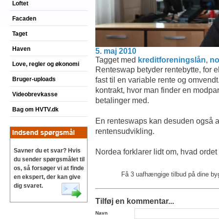
Loftet
Facaden
Taget
Haven
5. maj 2010
Tagget med
kreditforeningslån
,
no
Love, regler og økonomi
Renteswap betyder rentebytte, for 
fast til en variable rente og omvendt
Bruger-uploads
kontrakt, hvor man finder en modpar
Videobrevkasse
betalinger med.
Bag om HVTV.dk
En renteswaps kan desuden også anv
rentensudvikling.
Savner du et svar? Hvis
Nordea forklarer lidt om, hvad orde
du sender spørgsmålet til
os, så forsøger vi at finde
Få 3 uafhængige tilbud på dine b
en ekspert, der kan give
dig svaret.
Tilføj en kommentar...
Navn