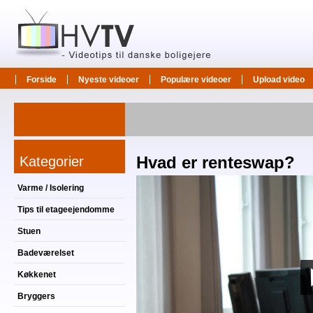
Forside
Nyeste videoer
Populære videoer
Upload video
Kategorier
Hvad er renteswap?
Varme / Isolering
Tips til etageejendomme
Stuen
Badeværelset
Køkkenet
Bryggers