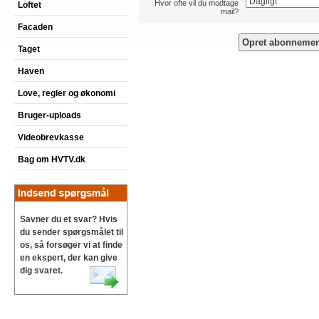
Hvor ofte vil du modtage
Loftet
mail?
Facaden
Taget
Haven
Love, regler og økonomi
Bruger-uploads
Videobrevkasse
Bag om HVTV.dk
Savner du et svar? Hvis
du sender spørgsmålet til
os, så forsøger vi at finde
en ekspert, der kan give
dig svaret.