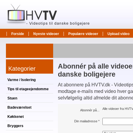
Forside
Nyeste videoer
Populære videoer
Upload video
Abonnér på alle videoer
Kategorier
danske boligejere
Varme / Isolering
At abonnere på HVTV.dk - Videotips t
Tips til etageejendomme
modtage e-mails med video hver gang
selvfølgelig altid afmelde dit abonn
Stuen
Badeværelset
Alle videoer fra HVTV.
Abonnér på...
Køkkenet
Din mailadresse
*
Bryggers