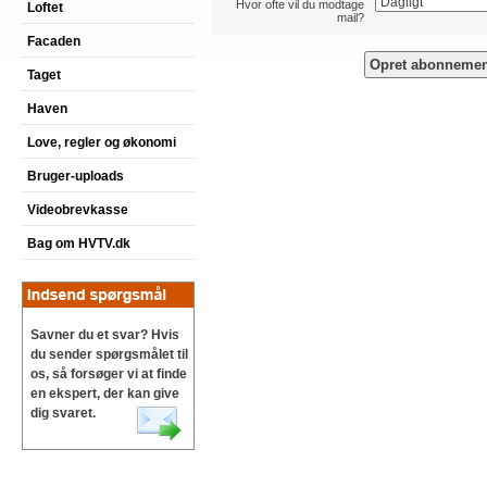
Hvor ofte vil du modtage
Loftet
mail?
Facaden
Taget
Haven
Love, regler og økonomi
Bruger-uploads
Videobrevkasse
Bag om HVTV.dk
Savner du et svar? Hvis
du sender spørgsmålet til
os, så forsøger vi at finde
en ekspert, der kan give
dig svaret.