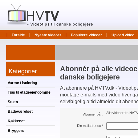
Forside
Nyeste videoer
Populære videoer
Upload video
Abonnér på alle videoer
Kategorier
danske boligejere
Varme / Isolering
At abonnere på HVTV.dk - Videotips t
Tips til etageejendomme
modtage e-mails med video hver gang
selvfølgelig altid afmelde dit abonn
Stuen
Badeværelset
Alle videoer fra HVTV.
Abonnér på...
Køkkenet
Din mailadresse
*
Bryggers