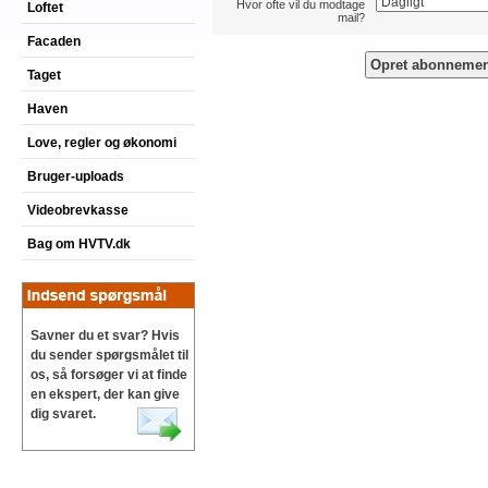
Hvor ofte vil du modtage
Loftet
mail?
Facaden
Taget
Haven
Love, regler og økonomi
Bruger-uploads
Videobrevkasse
Bag om HVTV.dk
Savner du et svar? Hvis
du sender spørgsmålet til
os, så forsøger vi at finde
en ekspert, der kan give
dig svaret.