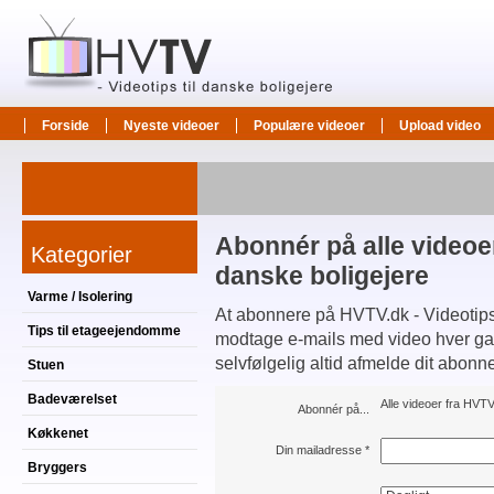
Forside
Nyeste videoer
Populære videoer
Upload video
Abonnér på alle videoer
Kategorier
danske boligejere
Varme / Isolering
At abonnere på HVTV.dk - Videotips t
Tips til etageejendomme
modtage e-mails med video hver gang
selvfølgelig altid afmelde dit abonn
Stuen
Badeværelset
Alle videoer fra HVTV.
Abonnér på...
Køkkenet
Din mailadresse
*
Bryggers