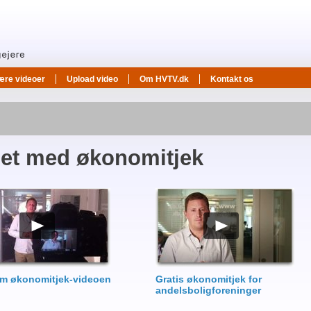
ære videoer
Upload video
Om HVTV.dk
Kontakt os
et med økonomitjek
m økonomitjek-videoen
Gratis økonomitjek for
andelsboligforeninger