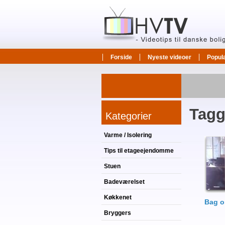
Forside
Nyeste videoer
Popul
Tagg
Kategorier
Varme / Isolering
Tips til etageejendomme
Stuen
Badeværelset
Køkkenet
Bag o
Bryggers