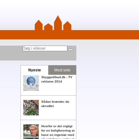
Nyeste
Mest sete
3byggetilbud.dk - TV
reklame 2014
Sådan brænder du
ukrudtet
Hvorfor er det vigtigt
for en boligforening at
have en ingeniør med