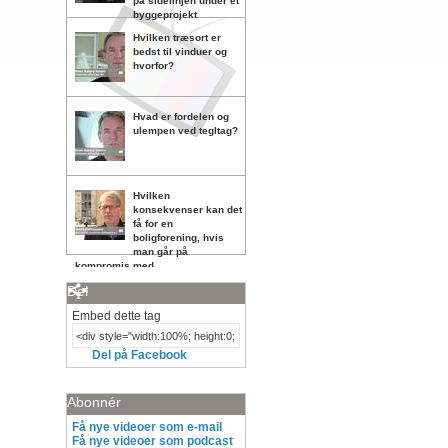
på sidelinjen under et
byggeprojekt
Hvilken træsort er
bedst til vinduer og
hvorfor?
Hvad er fordelen og
ulempen ved tegltag?
Hvilken
konsekvenser kan det
få for en
boligforening, hvis
man går på
kompromis med
vedligeholdelsen?
Del
Embed dette tag
Del på Facebook
Abonnér
Få nye videoer som e-mail
Få nye videoer som podcast