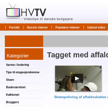
Forside
Nyeste videoer
Populære videoer
Upload video
Tagget med affal
Kategorier
Varme / Isolering
Tips til etageejendomme
Stuen
Badeværelset
Køkkenet
Strømpeforing af affaldsskakter e
Bryggers