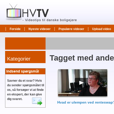
Forside
Nyeste videoer
Populære videoer
Upload video
Tagget med ande
Kategorier
Savner du et svar? Hvis
du sender spørgsmålet til
os, så forsøger vi at finde
en ekspert, der kan give
dig svaret.
Hvad er ulempen ved renteswap