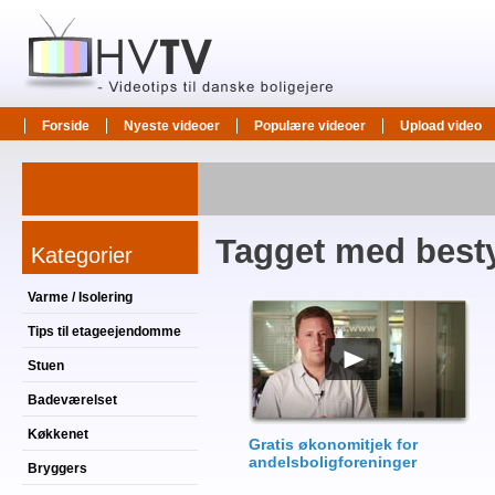
Forside
Nyeste videoer
Populære videoer
Upload video
Tagget med best
Kategorier
Varme / Isolering
Tips til etageejendomme
Stuen
Badeværelset
Køkkenet
Gratis økonomitjek for
andelsboligforeninger
Bryggers