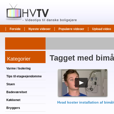
Forside
Nyeste videoer
Populære videoer
Upload video
Tagget med bimå
Kategorier
Varme / Isolering
Tips til etageejendomme
Stuen
Badeværelset
Køkkenet
Hvad koster installation af bimå
Bryggers