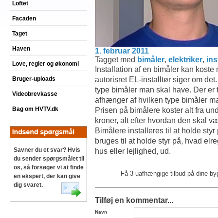
Loftet
Facaden
Taget
Haven
1. februar 2011
Tagget med
bimåler
,
elektriker
,
ins
Love, regler og økonomi
Installation af en bimåler kan koste 
autorisret EL-installtør siger om de
Bruger-uploads
type bimåler man skal have. Der er t
Videobrevkasse
afhænger af hvilken type bimåler m
Bag om HVTV.dk
Prisen på bimålere koster alt fra un
kroner, alt efter hvordan den skal væ
Bimålere installeres til at holde st
bruges til at holde styr på, hvad elr
Savner du et svar? Hvis
hus eller lejlighed, ud.
du sender spørgsmålet til
os, så forsøger vi at finde
Få 3 uafhængige tilbud på dine b
en ekspert, der kan give
dig svaret.
Tilføj en kommentar...
Navn