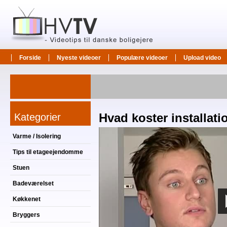
Forside
Nyeste videoer
Populære videoer
Upload video
Kategorier
Hvad koster installati
Varme / Isolering
Tips til etageejendomme
Stuen
Badeværelset
Køkkenet
Bryggers