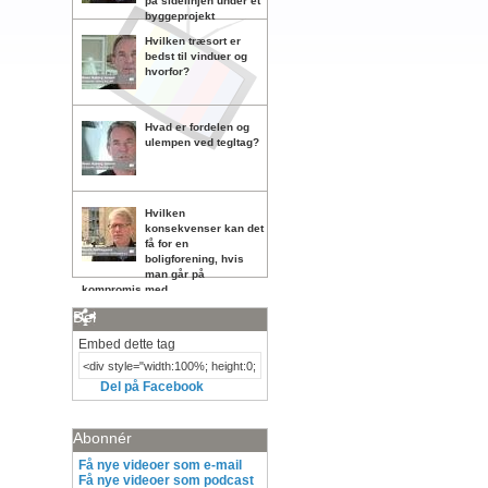
på sidelinjen under et
byggeprojekt
Hvilken træsort er
bedst til vinduer og
hvorfor?
Hvad er fordelen og
ulempen ved tegltag?
Hvilken
konsekvenser kan det
få for en
boligforening, hvis
man går på
kompromis med
vedligeholdelsen?
Del
Embed dette tag
Del på Facebook
Abonnér
Få nye videoer som e-mail
Få nye videoer som podcast