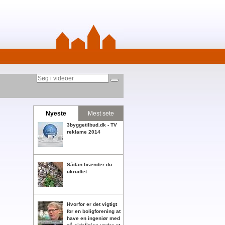
Nyeste
Mest sete
3byggetilbud.dk - TV
reklame 2014
Sådan brænder du
ukrudtet
Hvorfor er det vigtigt
for en boligforening at
have en ingeniør med