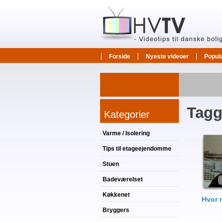
Forside
Nyeste videoer
Popul
Tagg
Kategorier
Varme / Isolering
Tips til etageejendomme
Stuen
Badeværelset
Køkkenet
Hvor 
Bryggers