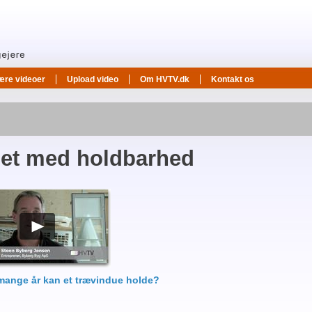
ære videoer
Upload video
Om HVTV.dk
Kontakt os
et med holdbarhed
mange år kan et trævindue holde?