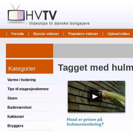
Forside
Nyeste videoer
Populære videoer
Upload video
Tagget med hulm
Kategorier
Varme / Isolering
Tips til etageejendomme
Stuen
Badeværelset
Køkkenet
Hvad er prisen på
hulmursisolering?
Bryggers