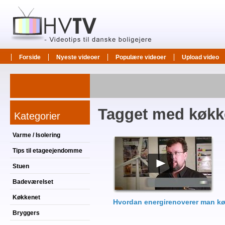
Forside
Nyeste videoer
Populære videoer
Upload video
Tagget med køk
Kategorier
Varme / Isolering
Tips til etageejendomme
Stuen
Badeværelset
Køkkenet
Hvordan energirenoverer man k
Bryggers