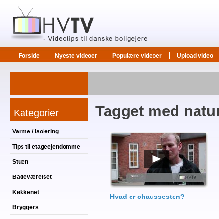
Forside
Nyeste videoer
Populære videoer
Upload video
Tagget med natu
Kategorier
Varme / Isolering
Tips til etageejendomme
Stuen
Badeværelset
Køkkenet
Hvad er chaussesten?
Bryggers