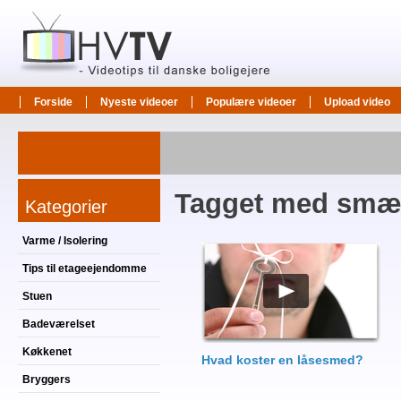
Forside
Nyeste videoer
Populære videoer
Upload video
Tagget med smæ
Kategorier
Varme / Isolering
Tips til etageejendomme
Stuen
Badeværelset
Køkkenet
Hvad koster en låsesmed?
Bryggers