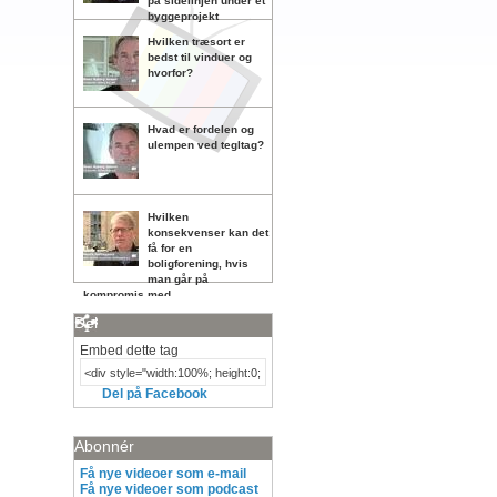
på sidelinjen under et
byggeprojekt
Hvilken træsort er
bedst til vinduer og
hvorfor?
Hvad er fordelen og
ulempen ved tegltag?
Hvilken
konsekvenser kan det
få for en
boligforening, hvis
man går på
kompromis med
vedligeholdelsen?
Del
Embed dette tag
Del på Facebook
Abonnér
Få nye videoer som e-mail
Få nye videoer som podcast