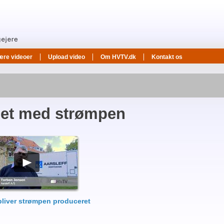
ære videoer
Upload video
Om HVTV.dk
Kontakt os
et med strømpen
bliver strømpen produceret