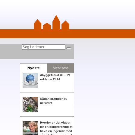
Nyeste
Mest sete
3byggetilbud.dk - TV
reklame 2014
Sådan brænder du
ukrudtet
Hvorfor er det vigtigt
for en boligforening at
have en ingeniør med