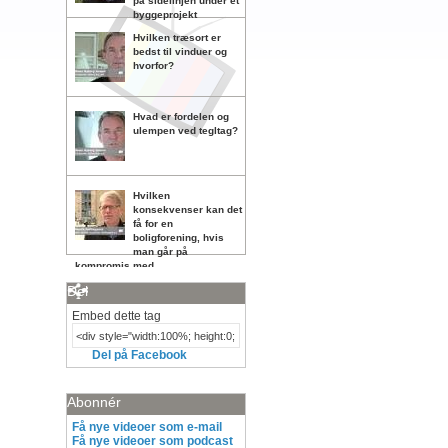
på sidelinjen under et
byggeprojekt
Hvilken træsort er
bedst til vinduer og
hvorfor?
Hvad er fordelen og
ulempen ved tegltag?
Hvilken
konsekvenser kan det
få for en
boligforening, hvis
man går på
kompromis med
vedligeholdelsen?
Del
Embed dette tag
Del på Facebook
Abonnér
Få nye videoer som e-mail
Få nye videoer som podcast