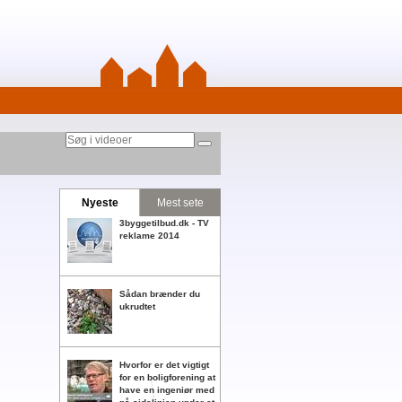
Nyeste
Mest sete
3byggetilbud.dk - TV
reklame 2014
Sådan brænder du
ukrudtet
Hvorfor er det vigtigt
for en boligforening at
have en ingeniør med