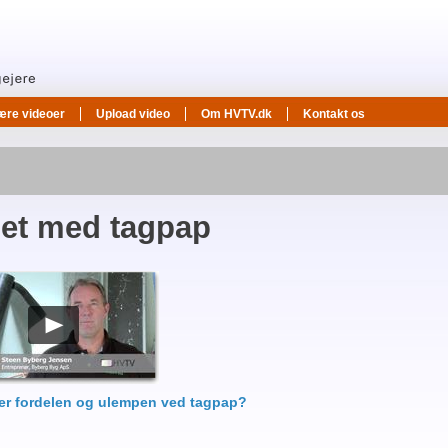
ære videoer
Upload video
Om HVTV.dk
Kontakt os
et med tagpap
er fordelen og ulempen ved tagpap?