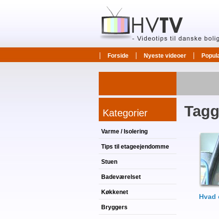
Forside
Nyeste videoer
Popul
Tagg
Kategorier
Varme / Isolering
Tips til etageejendomme
Stuen
Badeværelset
Køkkenet
Hvad 
Bryggers