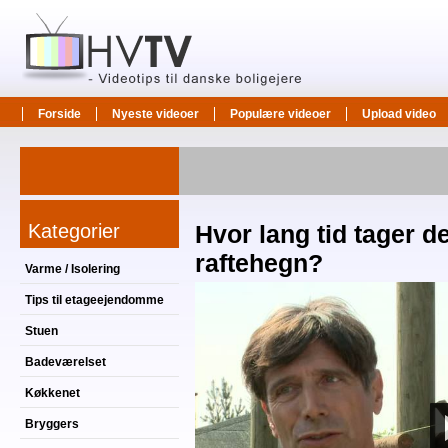
Forside
Nyeste videoer
Populære videoer
Upload video
Kategorier
Hvor lang tid tager de
raftehegn?
Varme / Isolering
Tips til etageejendomme
Stuen
Badeværelset
Køkkenet
Bryggers