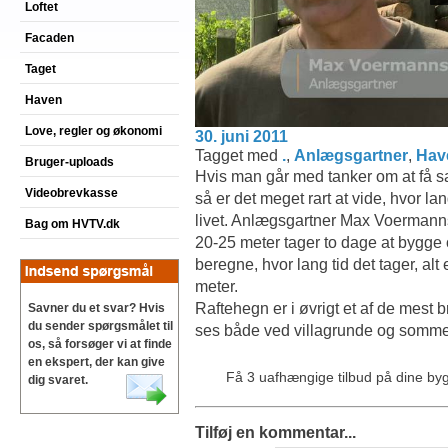
Loftet
Facaden
Taget
Haven
Love, regler og økonomi
30. juni 2011
Tagget med
.
,
Anlægsgartner
,
Hav
Bruger-uploads
Hvis man går med tanker om at få sa
Videobrevkasse
så er det meget rart at vide, hvor lan
livet. Anlægsgartner Max Voermanns 
Bag om HVTV.dk
20-25 meter tager to dage at bygge
beregne, hvor lang tid det tager, alt 
meter.
Raftehegn er i øvrigt et af de mest 
Savner du et svar? Hvis
du sender spørgsmålet til
ses både ved villagrunde og somm
os, så forsøger vi at finde
en ekspert, der kan give
Få 3 uafhængige tilbud på dine b
dig svaret.
Tilføj en kommentar...