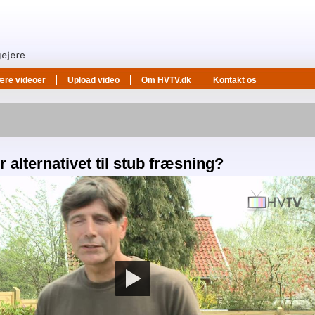
ære videoer
Upload video
Om HVTV.dk
Kontakt os
 alternativet til stub fræsning?