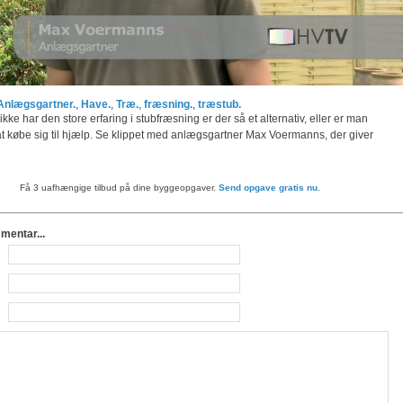
Anlægsgartner.
,
Have.
,
Træ.
,
fræsning.
,
træstub.
kke har den store erfaring i stubfræsning er der så et alternativ, eller er man
at købe sig til hjælp. Se klippet med anlægsgartner Max Voermanns, der giver
Få 3 uafhængige tilbud på dine byggeopgaver.
Send opgave gratis nu
.
mmentar...