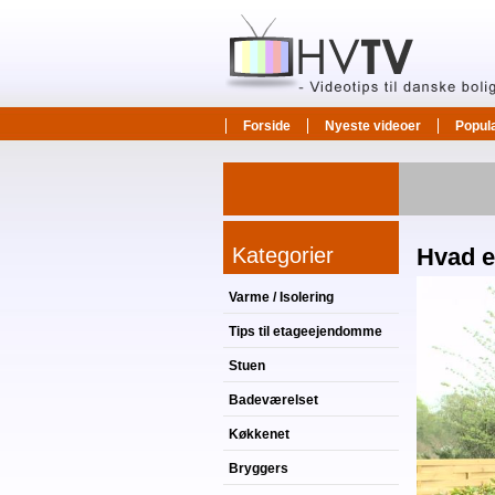
Forside
Nyeste videoer
Popul
Kategorier
Hvad er
Varme / Isolering
Tips til etageejendomme
Stuen
Badeværelset
Køkkenet
Bryggers