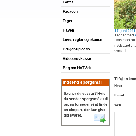
Loftet
Facaden
Taget
Haven
17. juni 2011
Tagget med
Love, regler og økonomi
Hvis man nu i
nødsaget til 
Bruger-uploads
svaret i.
Videobrevkasse
Bag om HVTV.dk
Tilføj en ko
Navn
Savner du et svar? Hvis
E-mail
du sender spørgsmålet til
os, så forsøger vi at finde
Web
en ekspert, der kan give
dig svaret.