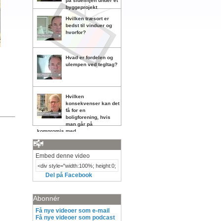
på sidelinjen under et
byggeprojekt
Hvilken træsort er
bedst til vinduer og
hvorfor?
Hvad er fordelen og
ulempen ved tegltag?
Hvilken
konsekvenser kan det
få for en
boligforening, hvis
man går på
kompromis med
vedligeholdelsen?
Del
Embed denne video
Del på Facebook
Abonnér
Få nye videoer som e-mail
Få nye videoer som podcast