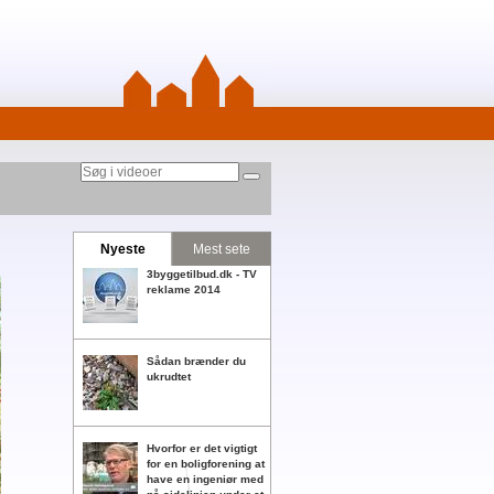
Nyeste
Mest sete
3byggetilbud.dk - TV
reklame 2014
Sådan brænder du
ukrudtet
Hvorfor er det vigtigt
for en boligforening at
have en ingeniør med