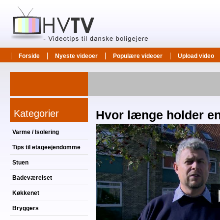
Forside
Nyeste videoer
Populære videoer
Upload video
Kategorier
Hvor længe holder e
Varme / Isolering
Tips til etageejendomme
Stuen
Badeværelset
Køkkenet
Bryggers