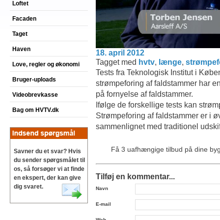
Loftet
Facaden
Taget
Haven
18. april 2012
Tagget med
hvtv
,
længe
,
strømpef
Love, regler og økonomi
Tests fra Teknologisk Institut i Købe
Bruger-uploads
strømpeforing af faldstammer har en
på fornyelse af faldstammer.
Videobrevkasse
Ifølge de forskellige tests kan strøm
Bag om HVTV.dk
Strømpeforing af faldstammer er i ø
sammenlignet med traditionel udskif
Få 3 uafhængige tilbud på dine b
Savner du et svar? Hvis
du sender spørgsmålet til
os, så forsøger vi at finde
Tilføj en kommentar...
en ekspert, der kan give
dig svaret.
Navn
E-mail
Web