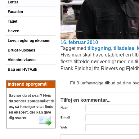
Loftet
Facaden
Taget
Haven
Love, regler og økonomi
16. februar 2010
Tagget med
tilbygning
,
tilladelse
,
Bruger-uploads
Hvis man skal have etableret en tilbyg
Videobrevkasse
fleste tilfælde nødvendigt med en ti
Frank Fjeldhøj fra Rievers og Fjel
Bag om HVTV.dk
Få 3 uafhængige tilbud på dine b
Savner du et svar? Hvis
Tilføj en kommentar...
du sender spørgsmålet til
os, så forsøger vi at finde
Navn
en ekspert, der kan give
E-mail
dig svaret.
Web