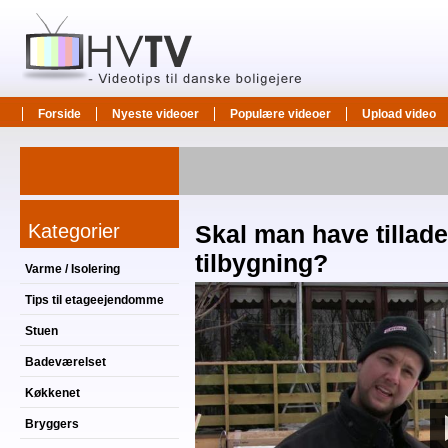
Forside
Nyeste videoer
Populære videoer
Upload video
Kategorier
Skal man have tilladel
tilbygning?
Varme / Isolering
Tips til etageejendomme
Stuen
Badeværelset
Køkkenet
Bryggers