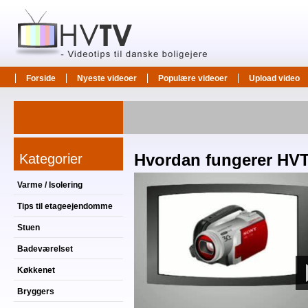
Forside
Nyeste videoer
Populære videoer
Upload video
Kategorier
Hvordan fungerer HV
Varme / Isolering
Tips til etageejendomme
Stuen
Badeværelset
Køkkenet
Bryggers