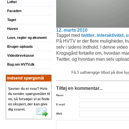
Loftet
Facaden
Taget
Haven
12. marts 2010
Tagget med
twitter
,
interaktivitet
,
u
Love, regler og økonomi
På HVTV er der flere muligheder, hv
selv i sidens indhold. I denne vide
Bruger-uploads
Krogsgård fortælle om, hvordan ma
Videobrevkasse
Twitter, og hvordan man selv uploade
Bag om HVTV.dk
Få 3 uafhængige tilbud på dine b
Tilføj en kommentar...
Savner du et svar? Hvis
du sender spørgsmålet til
Navn
os, så forsøger vi at finde
en ekspert, der kan give
E-mail
dig svaret.
Web