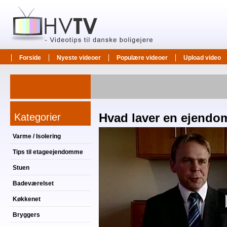
Forside
Nyeste videoer
Populære videoer
Upload video
Kategorier
Hvad laver en ejendo
Varme / Isolering
Tips til etageejendomme
Stuen
Badeværelset
Køkkenet
Bryggers