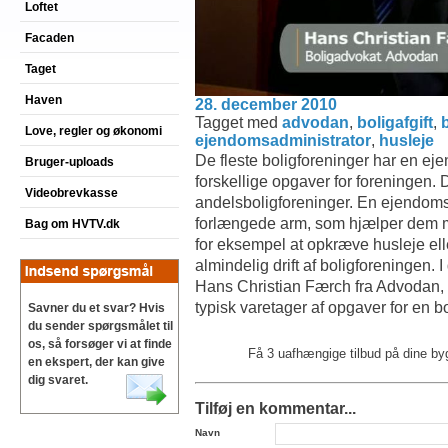
Loftet
Facaden
Taget
Haven
28. december 2010
Tagget med
advodan
,
boligafgift
,
Love, regler og økonomi
ejendomsadministrator
,
husleje
De fleste boligforeninger har en ej
Bruger-uploads
forskellige opgaver for foreningen. 
Videobrevkasse
andelsboligforeninger. En ejendomsa
forlængede arm, som hjælper dem m
Bag om HVTV.dk
for eksempel at opkræve husleje elle
almindelig drift af boligforeningen. 
Hans Christian Færch fra Advodan,
typisk varetager af opgaver for en b
Savner du et svar? Hvis
du sender spørgsmålet til
os, så forsøger vi at finde
Få 3 uafhængige tilbud på dine b
en ekspert, der kan give
dig svaret.
Tilføj en kommentar...
Navn