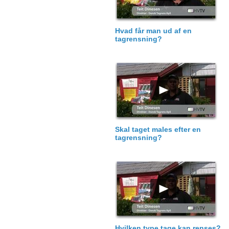
Hvad får man ud af en
tagrensning?
Skal taget males efter en
tagrensning?
Hvilken type tage kan renses?