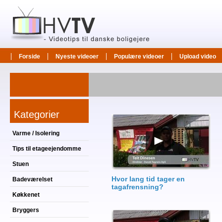
Forside
Nyeste videoer
Populære videoer
Upload video
Kategorier
Varme / Isolering
Tips til etageejendomme
Stuen
Hvor lang tid tager en
Badeværelset
tagafrensning?
Køkkenet
Bryggers