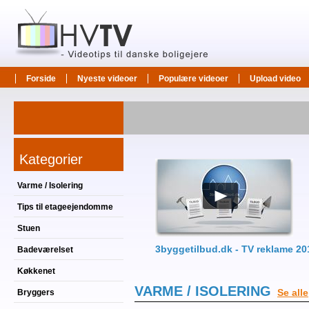
Forside
Nyeste videoer
Populære videoer
Upload video
Kategorier
Varme / Isolering
Tips til etageejendomme
Stuen
3byggetilbud.dk - TV reklame 20
Badeværelset
Køkkenet
VARME / ISOLERING
Se alle
Bryggers