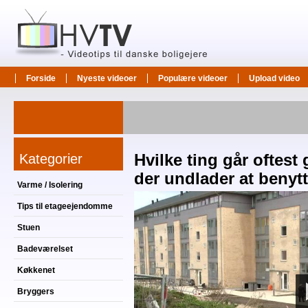
Forside
Nyeste videoer
Populære videoer
Upload video
Kategorier
Hvilke ting går oftest 
der undlader at benyt
Varme / Isolering
Tips til etageejendomme
Stuen
Badeværelset
Køkkenet
Bryggers