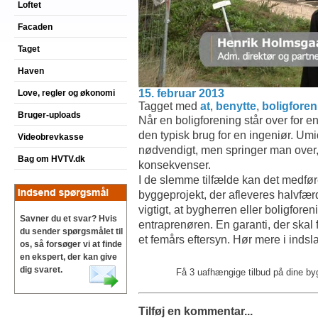
Loftet
Facaden
Taget
Haven
15. februar 2013
Love, regler og økonomi
Tagget med
at
,
benytte
,
boligforen
Bruger-uploads
Når en boligforening står over for 
den typisk brug for en ingeniør. Umi
Videobrevkasse
nødvendigt, men springer man over, h
Bag om HVTV.dk
konsekvenser.
I de slemme tilfælde kan det medfør
byggeprojekt, der afleveres halvfær
vigtigt, at bygherren eller boligforen
Savner du et svar? Hvis
entraprenøren. En garanti, der skal
du sender spørgsmålet til
et femårs eftersyn. Hør mere i indsl
os, så forsøger vi at finde
en ekspert, der kan give
dig svaret.
Få 3 uafhængige tilbud på dine b
Tilføj en kommentar...